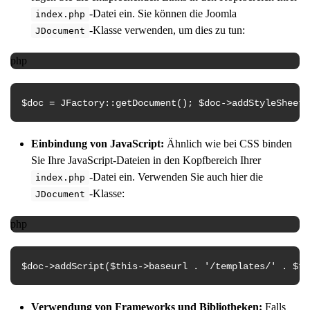
-Datei ein. Sie können die Joomla
index.php
-Klasse verwenden, um dies zu tun:
JDocument
php
$doc
=
JFactory
::
getDocument
();
$doc
->
addStyleSheet
(
Einbindung von JavaScript:
Ähnlich wie bei CSS binden
Sie Ihre JavaScript-Dateien in den Kopfbereich Ihrer
-Datei ein. Verwenden Sie auch hier die
index.php
-Klasse:
JDocument
php
$doc
->
addScript
(
$this
->baseurl .
'/templates/'
.
$th
Verwendung von Frameworks und Bibliotheken:
Falls