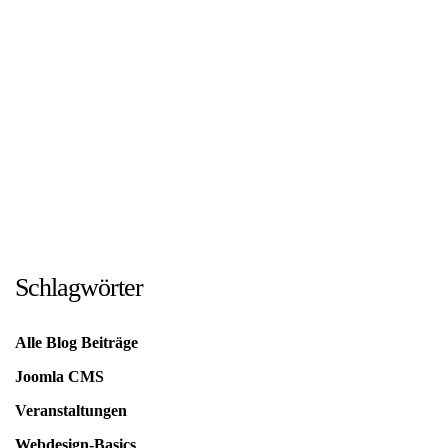
Zoom
Zoom
Zoom
Zoom
Zoom
Zoom
Zoom
Zoom
Zoom
Zoom
Zoom
Schlagwörter
Alle Blog Beiträge
Joomla CMS
Veranstaltungen
Webdesign-Basics