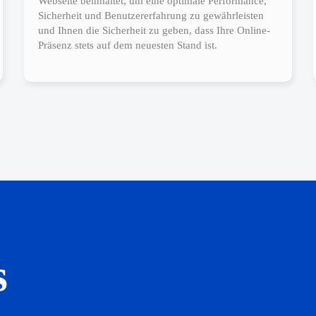
Webseite beinhaltet, um eine optimale Performance,
Sicherheit und Benutzererfahrung zu gewährleisten
und Ihnen die Sicherheit zu geben, dass Ihre Online-
Präsenz stets auf dem neuesten Stand ist.
s