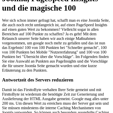
und die magische 100
Wer sich schon immer gefragt hat, schafft man es eine Joomla Seite,
die auch noch recht umfangreich ist, auf einen PageSpeed Insights
auf einen guten Wert zu bekommen? Vielleicht sogar in allen
Bereichen auf 100 Punkte zu schaffen? Ja es geht! Mit dem
Relaunch unserer Seite haben wir auch einige Maßnahmen
vorgenommen, um google noch mehr zu gefallen und das ist nun
das Ergebnis! 100 von 100 Punkten bei "Schneller gemacht", 100
von 100 Punkten bei Mobile "Nutzererfahrung" und 100 von 100
Punkten bei "
Übersicht über die Vorschläge
". Im Folgenden finden
Sie eine Auswahl an Punkten aus PageInsights und die Vorschläge
die für unsere Joomla Seite gemacht wurden und eine kurze
Erläuterung zu den Punkten.
Antwortzeit des Servers reduzieren
Damit ist das FirsttoByte verhalten Ihrer Seite gemeint und mit
FirsttoByte ist wiederum die benötigte Zeit zur Generierung und
Auslieferung der HTML Ausgabe gemeint. Google mag alles unter
200 ms. Um diesen Wert zu erreichen muss der Server gut sein und
Sie müssen mindestens die interne Caching Mechanismen von
Joomla verwenden. So können auch besonders ausgefeilte Caching